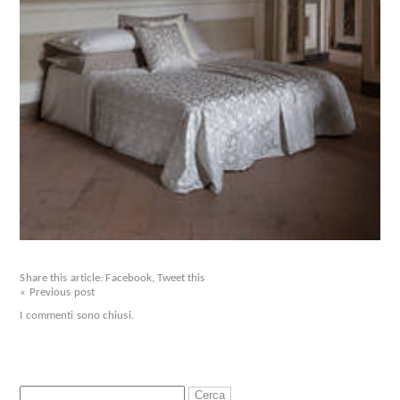
Share this article:
Facebook
,
Tweet this
« Previous post
I commenti sono chiusi.
Ricerca