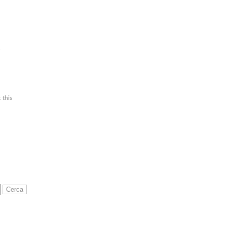
6
 this