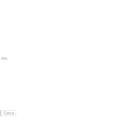
1
 this