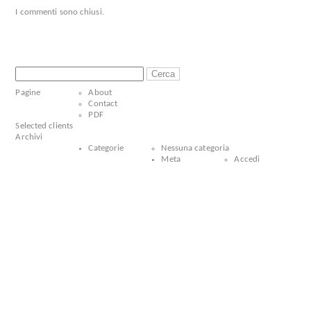
I commenti sono chiusi.
Ricerca
per:
Pagine
About
Contact
PDF
Selected clients
Archivi
Categorie
Nessuna categoria
Meta
Accedi