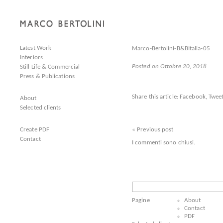
Latest Work
Marco-Bertolini-B&BItalia-05
Interiors
Posted on Ottobre 20, 2018
Still Life & Commercial
Press & Publications
Share this article:
Facebook
,
Tweet
About
Selected clients
Create PDF
« Previous post
Contact
I commenti sono chiusi.
Ricerca
per:
Pagine
About
Contact
PDF